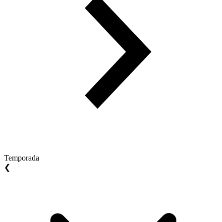
Temporada
❮