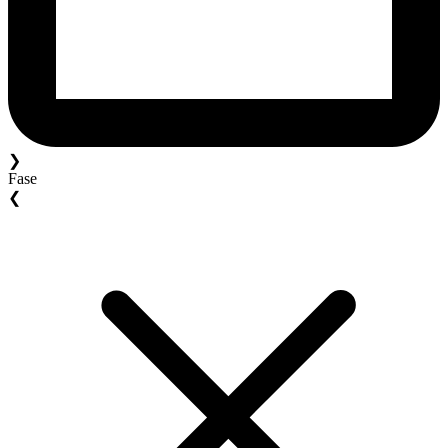
❯
Fase
❮