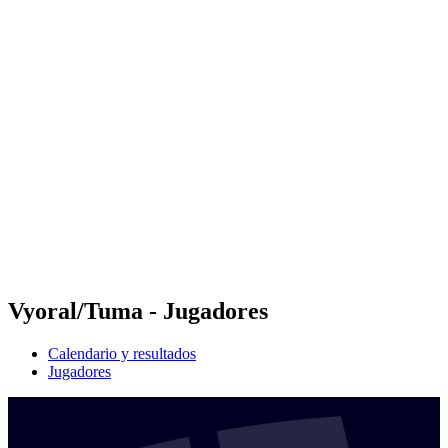
Futures
Futures - Geneva, SUI - 2026
Futures - Geneva, SUI - 2026
Volver al inicio del BPT
Dónde ver
Equipos
Calendario y resultados
Posiciones
Vyoral/Tuma - Jugadores
Calendario y resultados
Jugadores