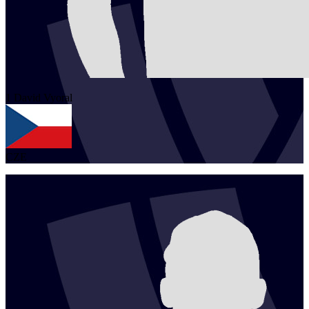
1
David
Vyoral
CZE