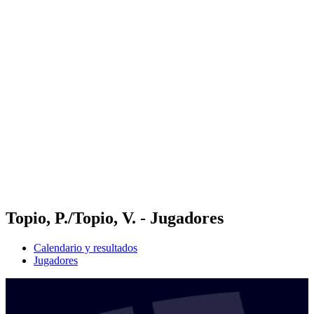
Futures
Futures - Geneva, SUI - 2026
Futures - Geneva, SUI - 2026
Volver al inicio del BPT
Dónde ver
Equipos
Calendario y resultados
Posiciones
Topio, P./Topio, V. - Jugadores
Calendario y resultados
Jugadores