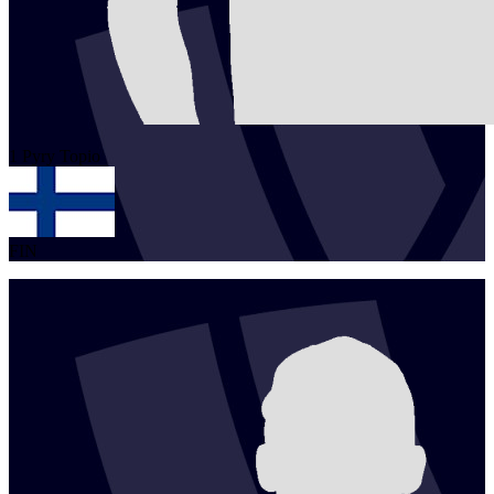
1
Pyry
Topio
FIN