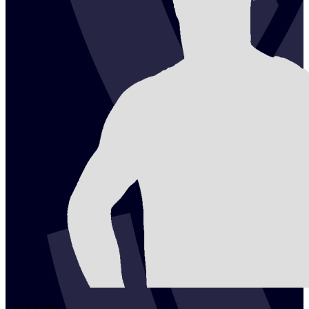
2
Vili
Topio