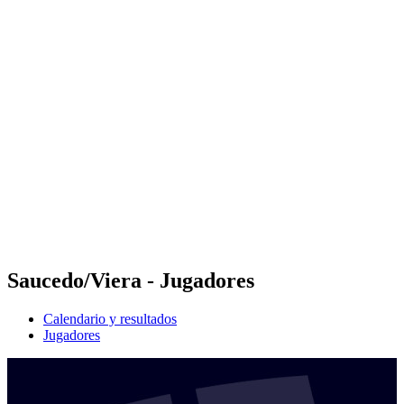
Futures
Futures - Corigliano Rossano, ITA - 2026
Futures - Corigliano Rossano, ITA - 2026
Volver al inicio del BPT
Dónde ver
Equipos
Calendario y resultados
Posiciones
Saucedo/Viera - Jugadores
Calendario y resultados
Jugadores