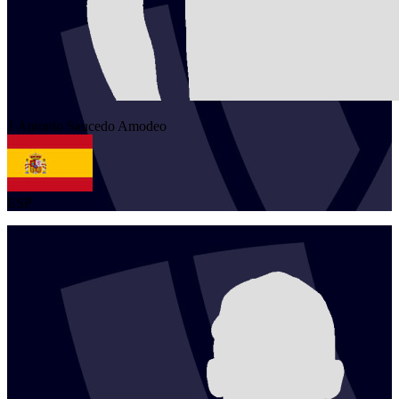
1
Antonio
Saucedo Amodeo
ESP