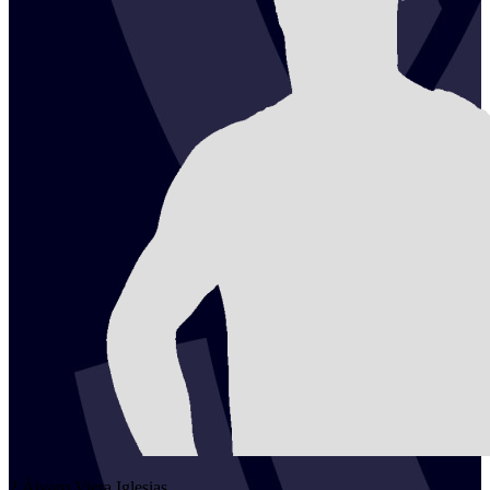
2
Álvaro
Viera Iglesias