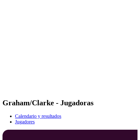
Futures
Futures - Coolangatta, AUS - 2026
Futures - Coolangatta, AUS - 2026
Volver al inicio del BPT
Dónde ver
Equipos
Calendario y resultados
Posiciones
Competición
Graham/Clarke - Jugadoras
Calendario y resultados
Jugadores