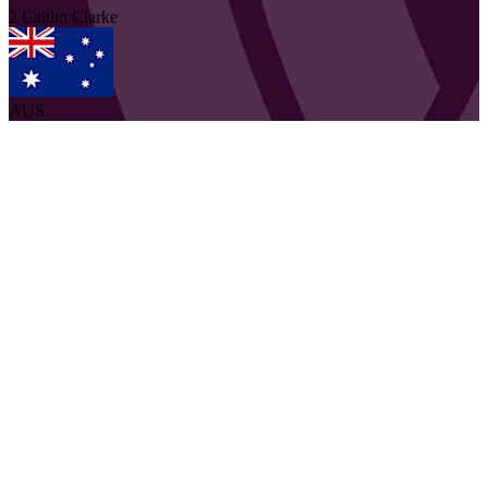
2
Caitlin
Clarke
AUS