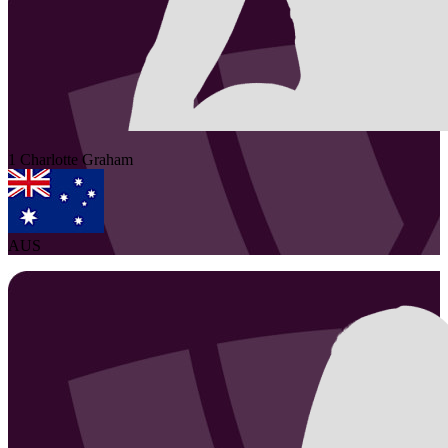
1
Charlotte
Graham
AUS