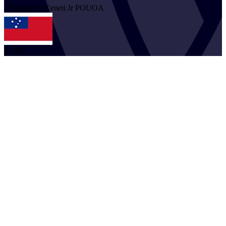
2
Rhapsody Keneti Jr
POUOA
SAM