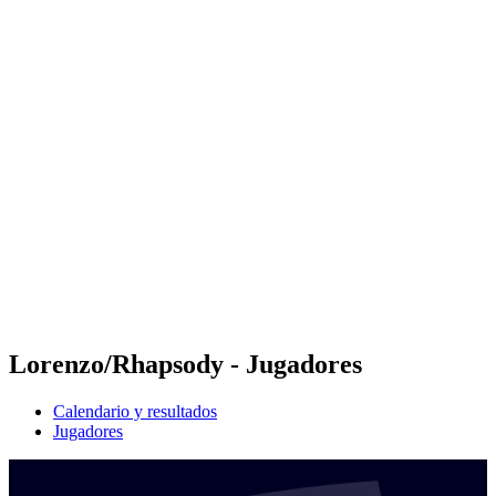
Futures
Futures - Coolangatta, AUS - 2026
Futures - Coolangatta, AUS - 2026
Volver al inicio del BPT
Dónde ver
Equipos
Calendario y resultados
Posiciones
Competición
Lorenzo/Rhapsody - Jugadores
Calendario y resultados
Jugadores