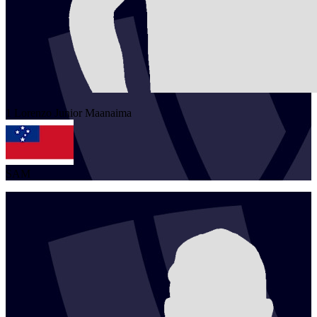
1
Lorenzo Junior
Maanaima
SAM