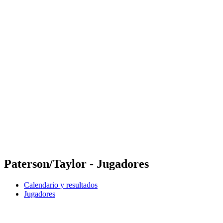
Futures
Futures - Coolangatta, AUS - 2026
Futures - Coolangatta, AUS - 2026
Volver al inicio del BPT
Dónde ver
Equipos
Calendario y resultados
Posiciones
Competición
Paterson/Taylor - Jugadores
Calendario y resultados
Jugadores