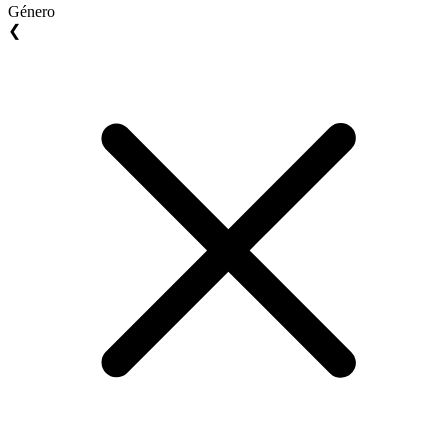
Género
❮