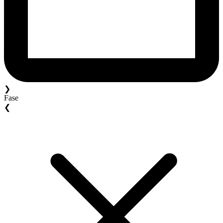
❯
Fase
❮