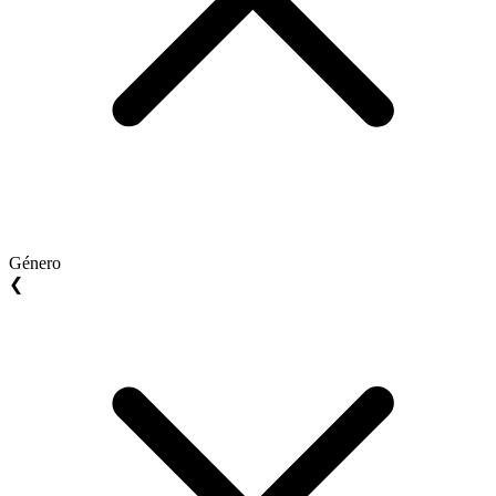
Género
❮