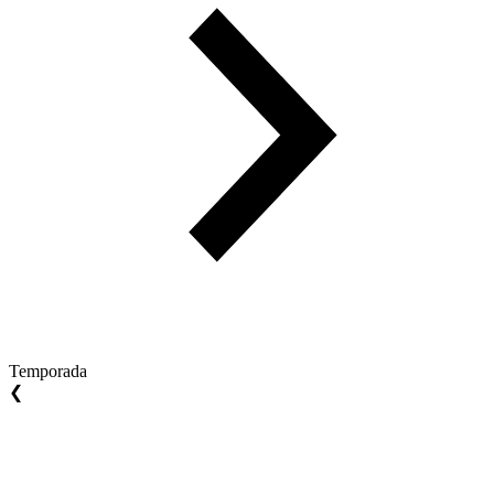
Temporada
❮