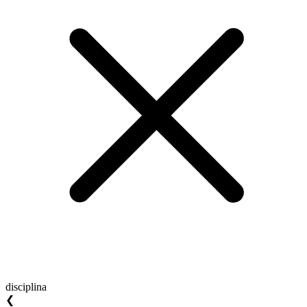
disciplina
❮