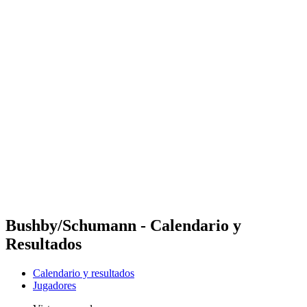
Futures
Futures - Coolangatta, AUS - 2026
Futures - Coolangatta, AUS - 2026
Volver al inicio del BPT
Dónde ver
Equipos
Calendario y resultados
Posiciones
Competición
Bushby/Schumann - Calendario y
Resultados
Calendario y resultados
Jugadores