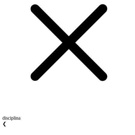
disciplina
❮