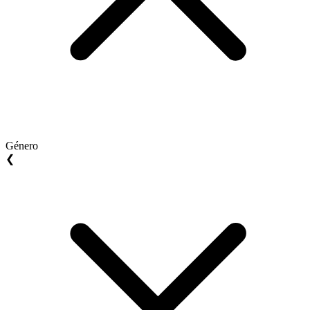
Género
❮