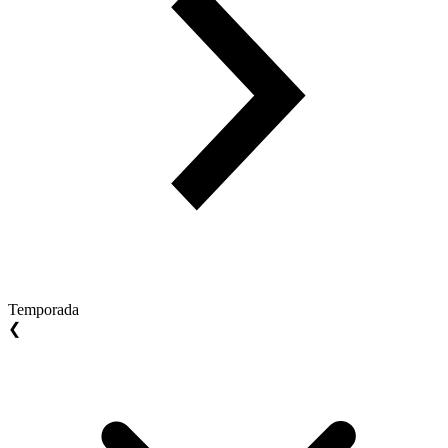
Temporada
❮