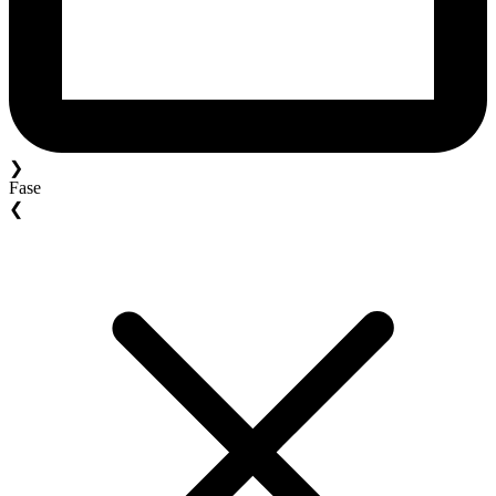
❯
Fase
❮