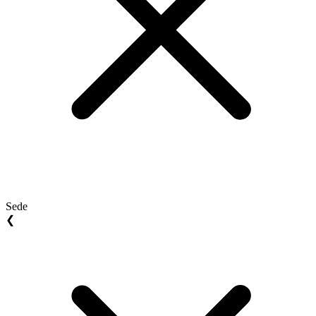
Sede
❮