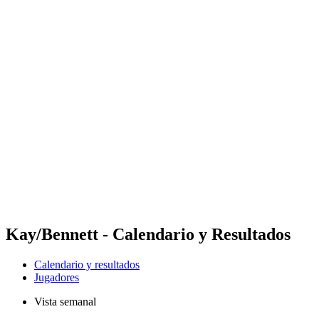
Futures
Futures - Coolangatta, AUS - 2026
Futures - Coolangatta, AUS - 2026
Volver al inicio del BPT
Dónde ver
Equipos
Calendario y resultados
Posiciones
Competición
Kay/Bennett - Calendario y Resultados
Calendario y resultados
Jugadores
Vista semanal