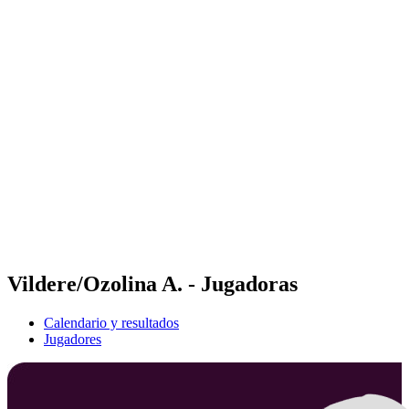
Futures
Futures - Cervia, ITA - 2026
Futures - Cervia, ITA - 2026
Volver al inicio del BPT
Dónde ver
Equipos
Calendario y resultados
Posiciones
Vildere/Ozolina A. - Jugadoras
Calendario y resultados
Jugadores