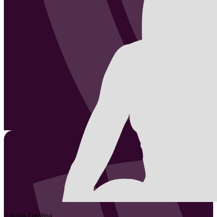
2
Anija
Ozolina