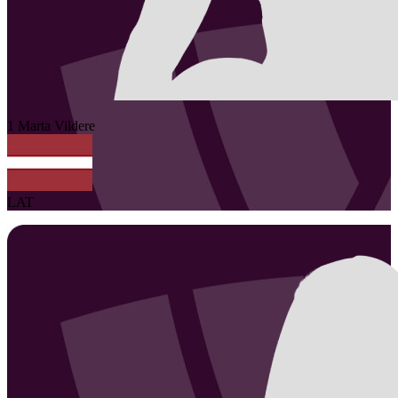
1
Marta
Vildere
LAT