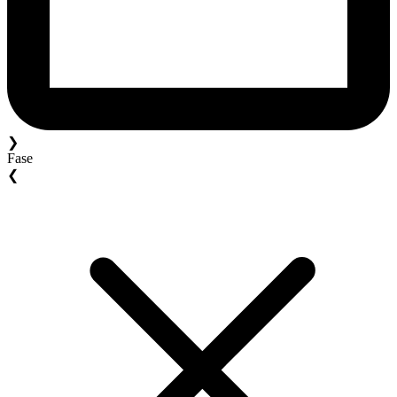
❯
Fase
❮