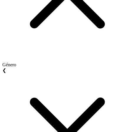
Género
❮