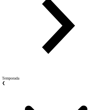
Temporada
❮