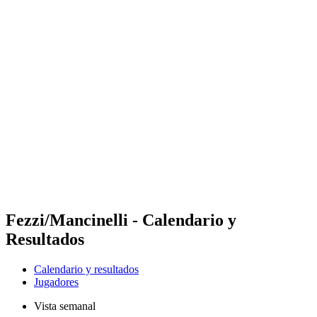
Futures
Futures - Cervia, ITA - 2026
Futures - Cervia, ITA - 2026
Volver al inicio del BPT
Dónde ver
Equipos
Calendario y resultados
Posiciones
Fezzi/Mancinelli - Calendario y
Resultados
Calendario y resultados
Jugadores
Vista semanal