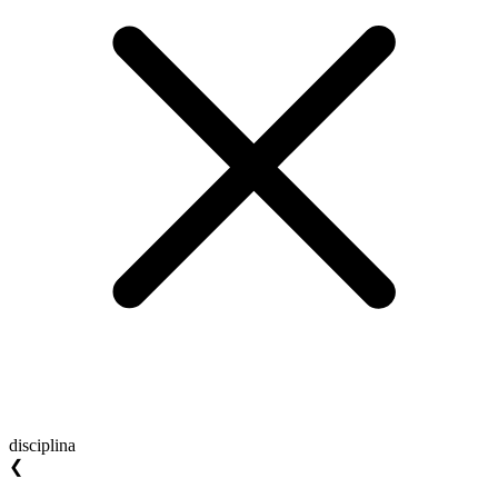
disciplina
❮