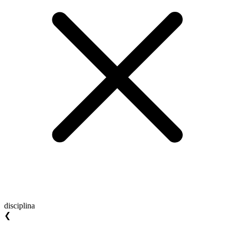
disciplina
❮