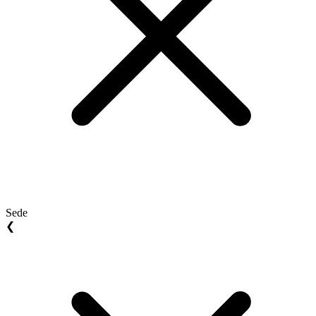
Sede
❮