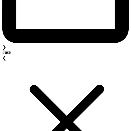
❯
Fase
❮