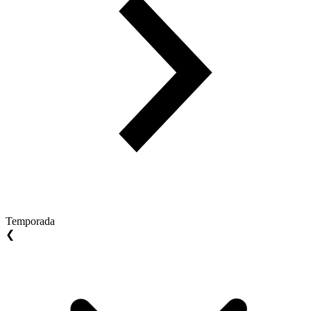
Temporada
❮