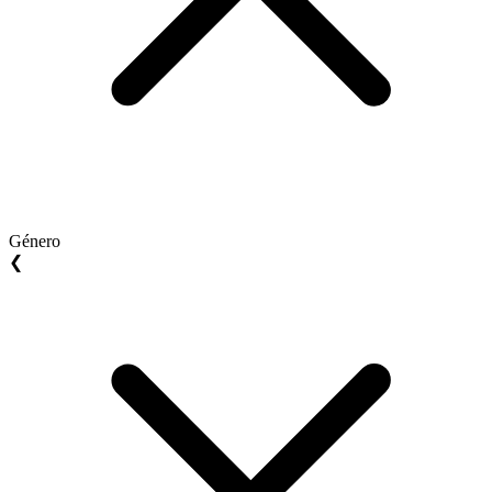
Género
❮