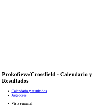
Futures
Futures - Cervia, ITA - 2026
Futures - Cervia, ITA - 2026
Volver al inicio del BPT
Dónde ver
Equipos
Calendario y resultados
Posiciones
Prokofieva/Crossfield - Calendario y
Resultados
Calendario y resultados
Jugadores
Vista semanal