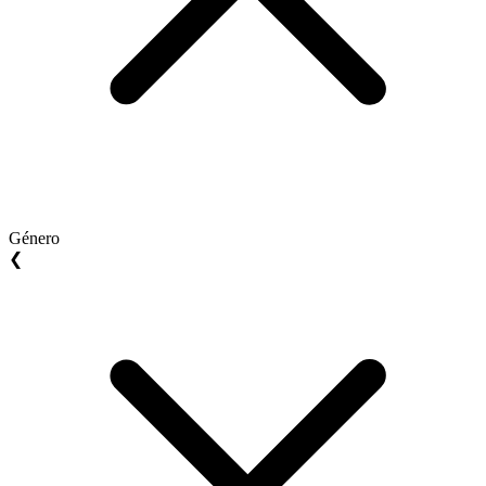
Género
❮