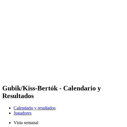
Futures
Futures - Cervia, ITA - 2026
Futures - Cervia, ITA - 2026
Volver al inicio del BPT
Dónde ver
Equipos
Calendario y resultados
Posiciones
Gubik/Kiss-Bertók - Calendario y
Resultados
Calendario y resultados
Jugadores
Vista semanal