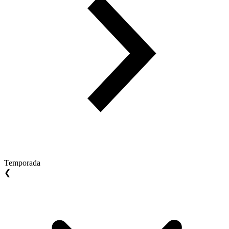
Temporada
❮