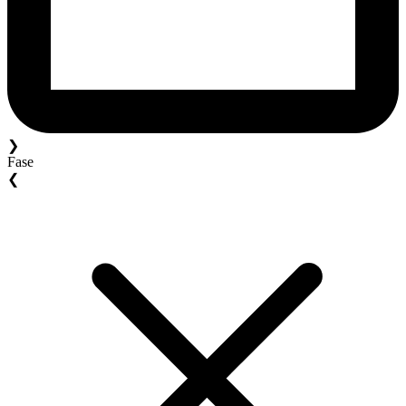
❯
Fase
❮