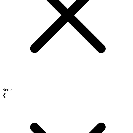
Sede
❮