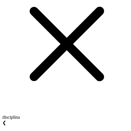
disciplina
❮