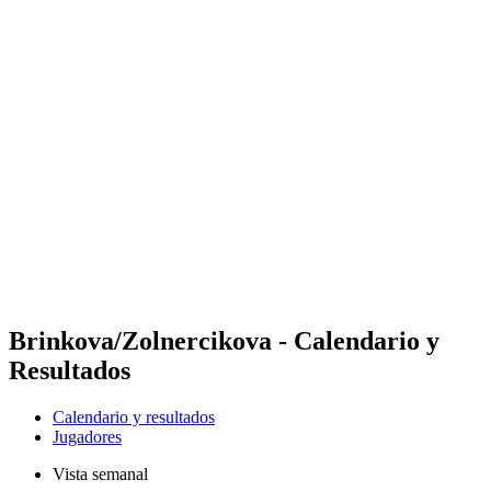
Futures
Futures - Cervia, ITA - 2026
Futures - Cervia, ITA - 2026
Volver al inicio del BPT
Dónde ver
Equipos
Calendario y resultados
Posiciones
Brinkova/Zolnercikova - Calendario y
Resultados
Calendario y resultados
Jugadores
Vista semanal