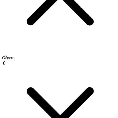
Género
❮