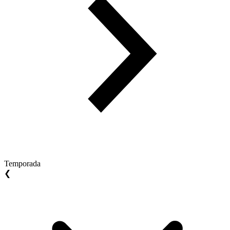
Temporada
❮