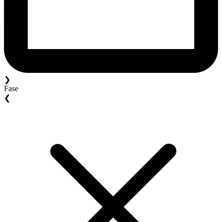
❯
Fase
❮