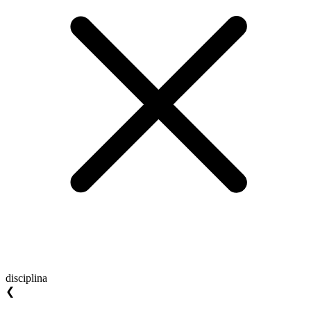
disciplina
❮