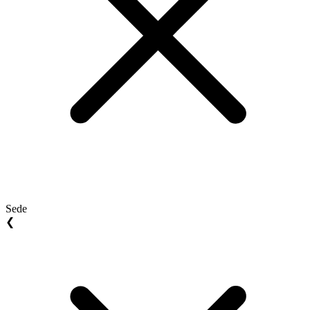
Sede
❮