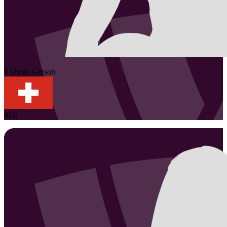
1
Dunja
Gerson
SUI