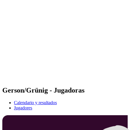
Futures
Futures - Cervia, ITA - 2026
Futures - Cervia, ITA - 2026
Volver al inicio del BPT
Dónde ver
Equipos
Calendario y resultados
Posiciones
Gerson/Grünig - Jugadoras
Calendario y resultados
Jugadores