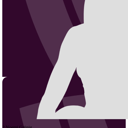
2
Noemi
Grünig