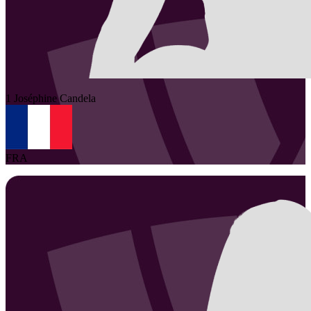
1
Joséphine
Candela
FRA