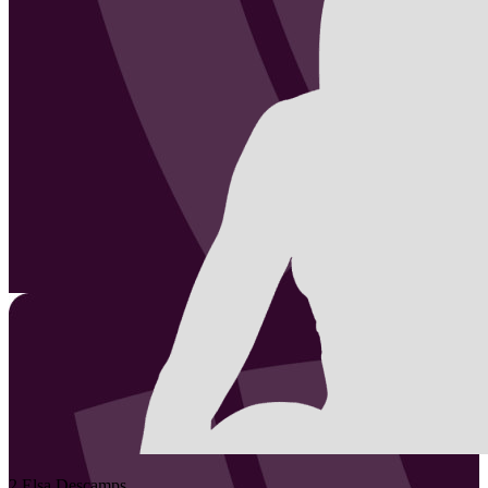
2
Elsa
Descamps