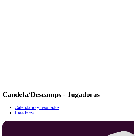
Futures
Futures - Cervia, ITA - 2026
Futures - Cervia, ITA - 2026
Volver al inicio del BPT
Dónde ver
Equipos
Calendario y resultados
Posiciones
Candela/Descamps - Jugadoras
Calendario y resultados
Jugadores