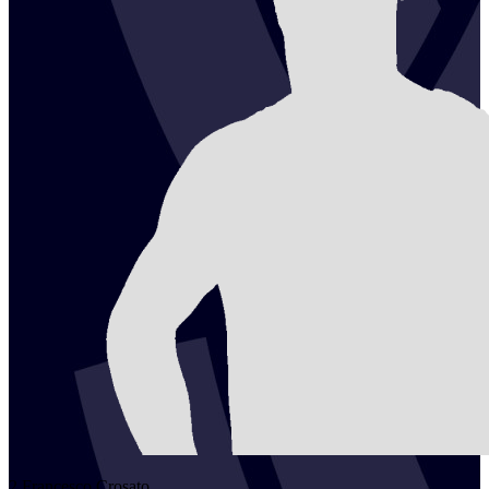
2
Francesco
Crosato