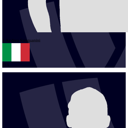
1
Andrea
Sanguanini
ITA