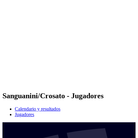
Futures
Futures - Cervia, ITA - 2026
Futures - Cervia, ITA - 2026
Volver al inicio del BPT
Dónde ver
Equipos
Calendario y resultados
Posiciones
Sanguanini/Crosato - Jugadores
Calendario y resultados
Jugadores