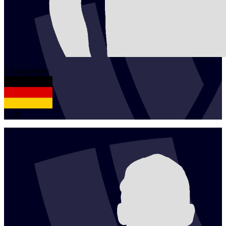
1
Kalle
Pieper
GER