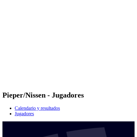
Futures
Futures - Cervia, ITA - 2026
Futures - Cervia, ITA - 2026
Volver al inicio del BPT
Dónde ver
Equipos
Calendario y resultados
Posiciones
Pieper/Nissen - Jugadores
Calendario y resultados
Jugadores