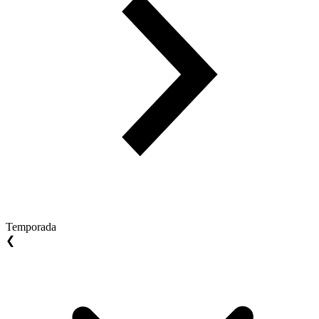
Temporada
❮