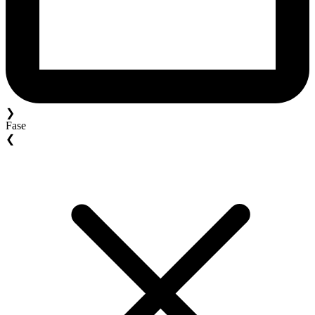
❯
Fase
❮