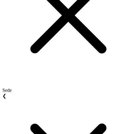
Sede
❮