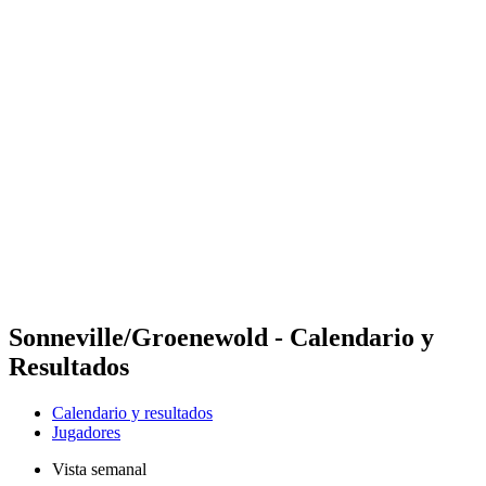
Futures
Futures - Cervia, ITA - 2026
Futures - Cervia, ITA - 2026
Volver al inicio del BPT
Dónde ver
Equipos
Calendario y resultados
Posiciones
Sonneville/Groenewold - Calendario y
Resultados
Calendario y resultados
Jugadores
Vista semanal