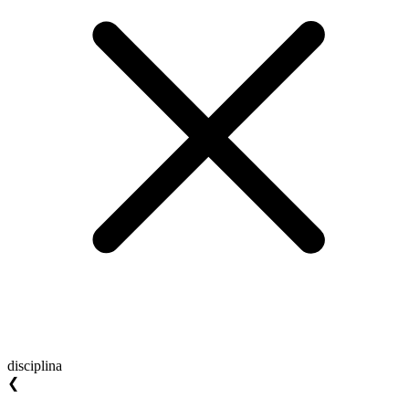
disciplina
❮