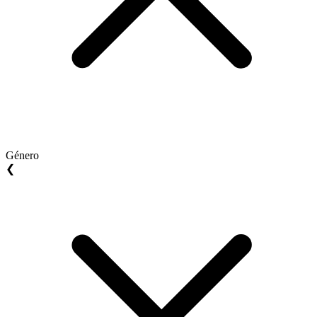
Género
❮