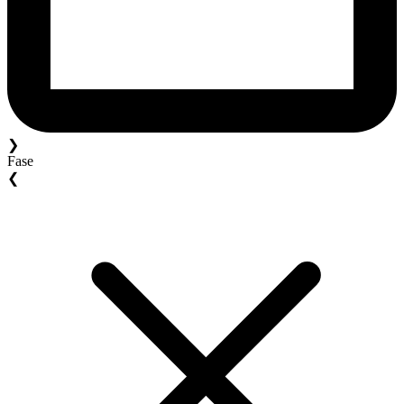
❯
Fase
❮