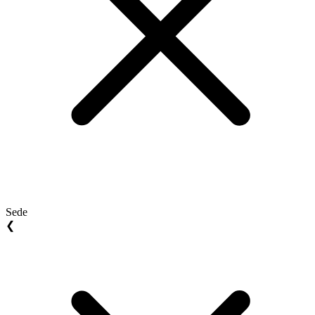
Sede
❮