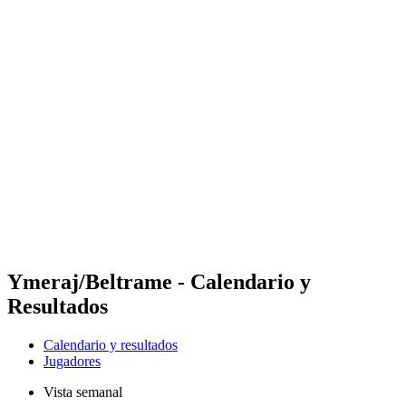
Futures
Futures - Cervia, ITA - 2026
Futures - Cervia, ITA - 2026
Volver al inicio del BPT
Dónde ver
Equipos
Calendario y resultados
Posiciones
Ymeraj/Beltrame - Calendario y
Resultados
Calendario y resultados
Jugadores
Vista semanal