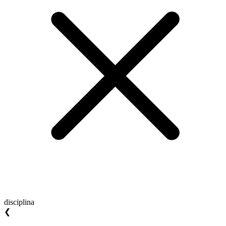
disciplina
❮