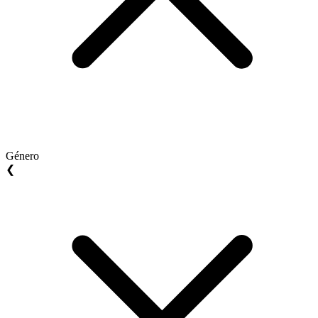
Género
❮