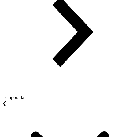
Temporada
❮