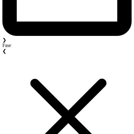
❯
Fase
❮