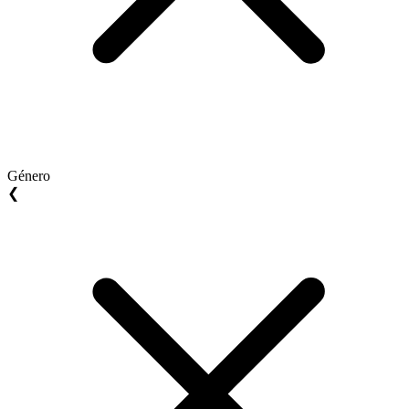
Género
❮