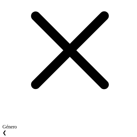
Género
❮