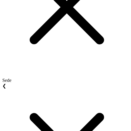
Sede
❮