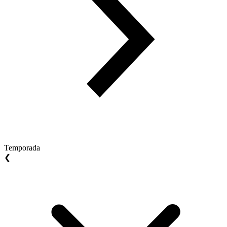
Temporada
❮