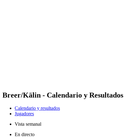
Futures
Futures - Cervia, ITA - 2026
Futures - Cervia, ITA - 2026
Volver al inicio del BPT
Dónde ver
Equipos
Calendario y resultados
Posiciones
Breer/Kälin - Calendario y Resultados
Calendario y resultados
Jugadores
Vista semanal
En directo