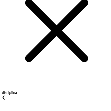
disciplina
❮