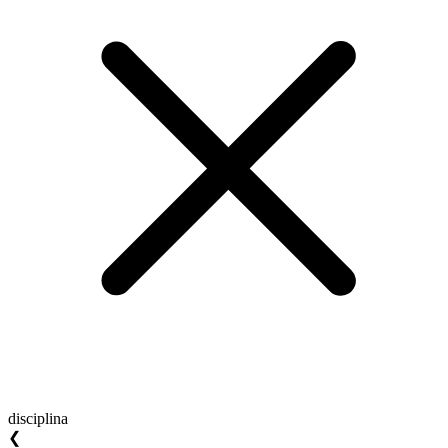
disciplina
❮