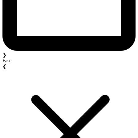
❯
Fase
❮