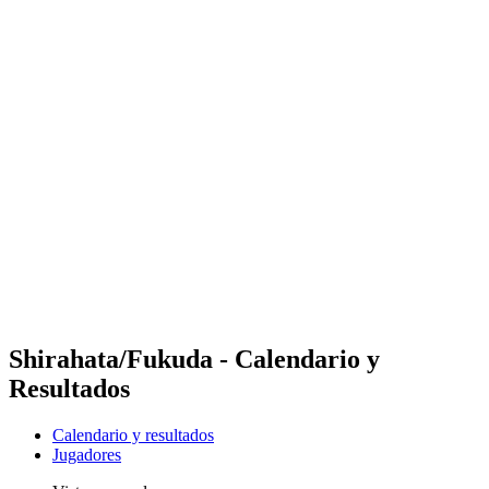
Futures
Futures - Busan, KOR - 2026
Futures - Busan, KOR - 2026
Volver al inicio del BPT
Dónde ver
Equipos
Calendario y resultados
Posiciones
Competición
Shirahata/Fukuda - Calendario y
Resultados
Calendario y resultados
Jugadores