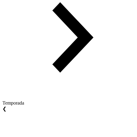
Temporada
❮