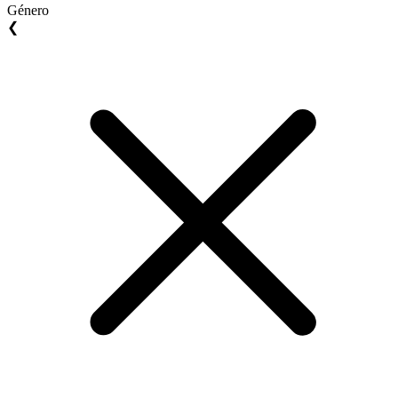
Género
❮