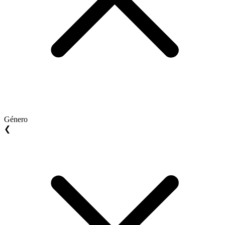
Género
❮