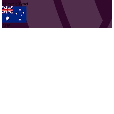
2
Lavinia
Tyrrel
AUS