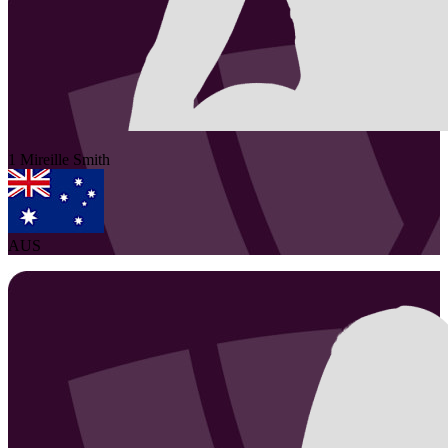
1
Mireille
Smith
AUS