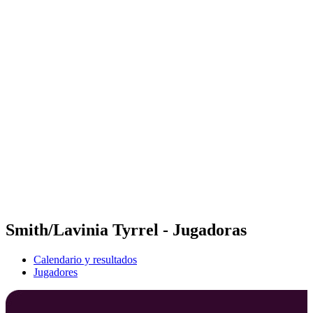
Futures
Futures - Busan, KOR - 2026
Futures - Busan, KOR - 2026
Volver al inicio del BPT
Dónde ver
Equipos
Calendario y resultados
Posiciones
Competición
Smith/Lavinia Tyrrel - Jugadoras
Calendario y resultados
Jugadores