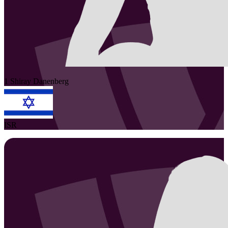
1
Shiray
Danenberg
ISR