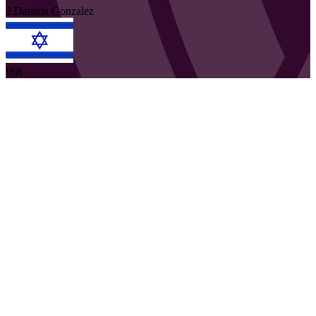
2
Daniela
Gonzalez
ISR