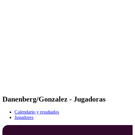
Futures
Futures - Busan, KOR - 2026
Futures - Busan, KOR - 2026
Volver al inicio del BPT
Dónde ver
Equipos
Calendario y resultados
Posiciones
Competición
Danenberg/Gonzalez - Jugadoras
Calendario y resultados
Jugadores