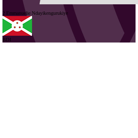
2
Emmanuelie
Ndayikengurukiye
BDI