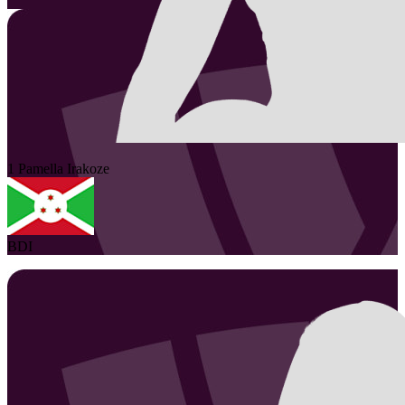
1
Pamella
Irakoze
BDI