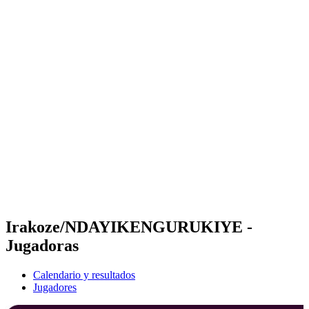
Futures
Futures - Bujumbura, BDI - 2026
Futures - Bujumbura, BDI - 2026
Volver al inicio del BPT
Dónde ver
Equipos
Calendario y resultados
Posiciones
Competición
Irakoze/NDAYIKENGURUKIYE -
Jugadoras
Calendario y resultados
Jugadores