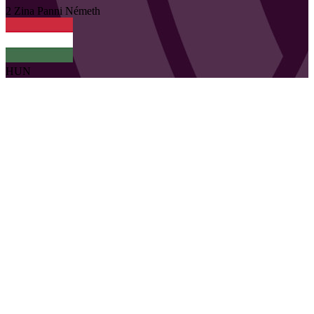
2
Zina Panni
Németh
HUN