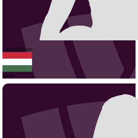
1
Mirtill
Breuer
HUN