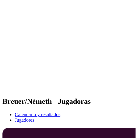
Futures
Futures - Bujumbura, BDI - 2026
Futures - Bujumbura, BDI - 2026
Volver al inicio del BPT
Dónde ver
Equipos
Calendario y resultados
Posiciones
Competición
Breuer/Németh - Jugadoras
Calendario y resultados
Jugadores