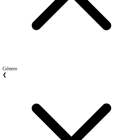
Género
❮