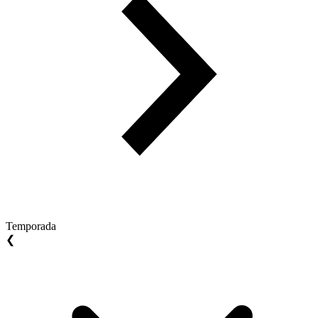
Temporada
❮