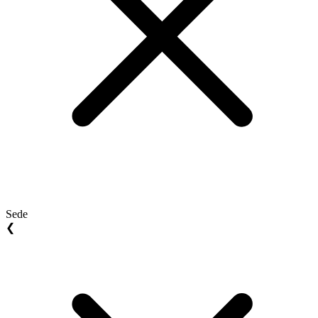
Sede
❮