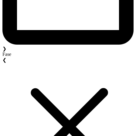
❯
Fase
❮