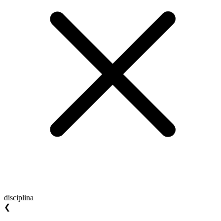
disciplina
❮