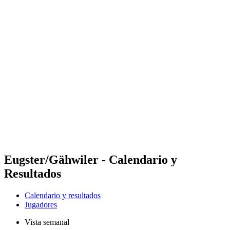
Futures
Futures - Budapest, HUN - 2026
Futures - Budapest, HUN - 2026
Volver al inicio del BPT
Dónde ver
Equipos
Calendario y resultados
Posiciones
Eugster/Gähwiler - Calendario y
Resultados
Calendario y resultados
Jugadores
Vista semanal