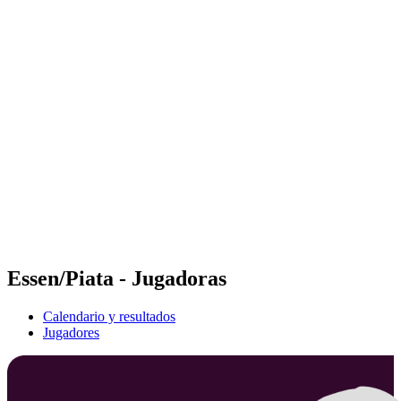
Futures
Futures - Budapest, HUN - 2026
Futures - Budapest, HUN - 2026
Volver al inicio del BPT
Dónde ver
Equipos
Calendario y resultados
Posiciones
Essen/Piata - Jugadoras
Calendario y resultados
Jugadores