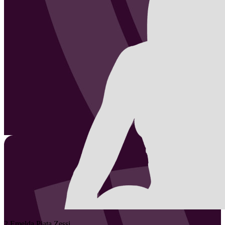
2
Emelda
Piata Zessi