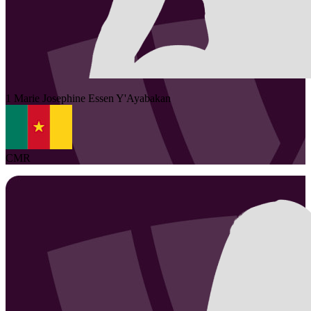
1
Marie Josephine
Essen Y'Ayabakan
CMR