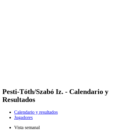
Futures
Futures - Budapest, HUN - 2026
Futures - Budapest, HUN - 2026
Volver al inicio del BPT
Dónde ver
Equipos
Calendario y resultados
Posiciones
Pesti-Tóth/Szabó Iz. - Calendario y
Resultados
Calendario y resultados
Jugadores
Vista semanal