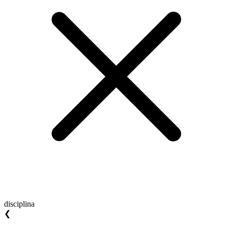
disciplina
❮