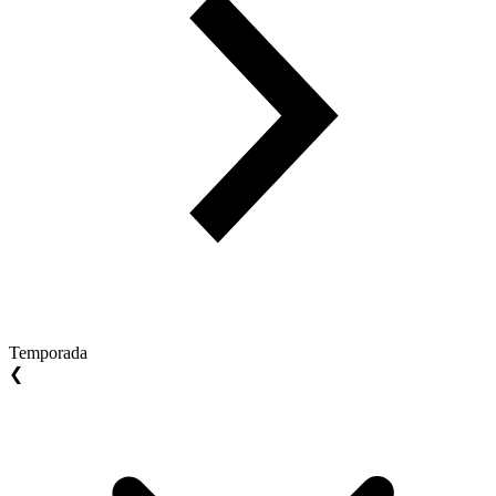
Temporada
❮