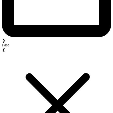
❯
Fase
❮