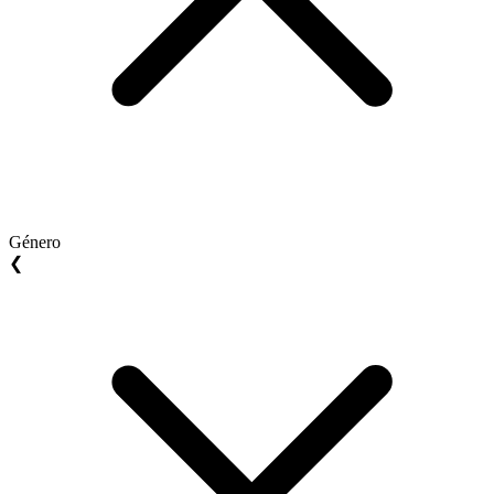
Género
❮