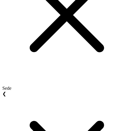
Sede
❮