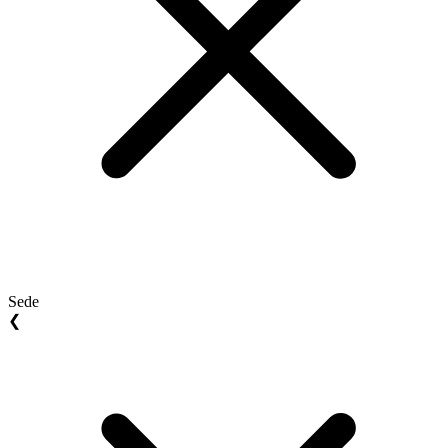
Sede
❮