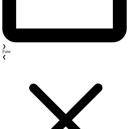
❯
Fase
❮