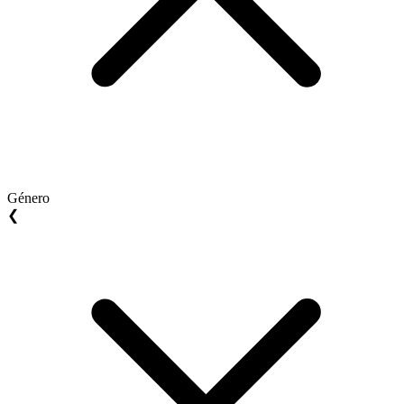
Género
❮