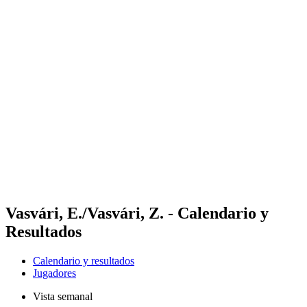
Futures
Futures - Budapest, HUN - 2026
Futures - Budapest, HUN - 2026
Volver al inicio del BPT
Dónde ver
Equipos
Calendario y resultados
Posiciones
Vasvári, E./Vasvári, Z. - Calendario y
Resultados
Calendario y resultados
Jugadores
Vista semanal