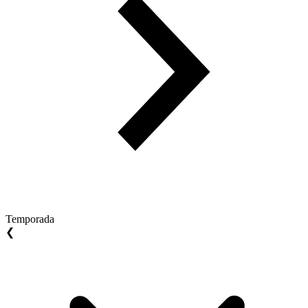
Temporada
❮