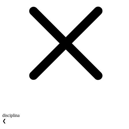
disciplina
❮