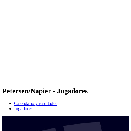
Futures
Futures - Budapest, HUN - 2026
Futures - Budapest, HUN - 2026
Volver al inicio del BPT
Dónde ver
Equipos
Calendario y resultados
Posiciones
Petersen/Napier - Jugadores
Calendario y resultados
Jugadores