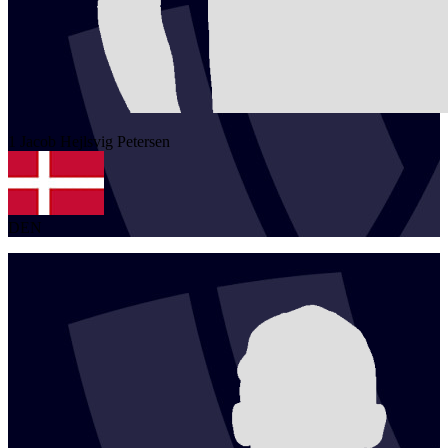
1
Jacob Hejlsvig
Petersen
DEN