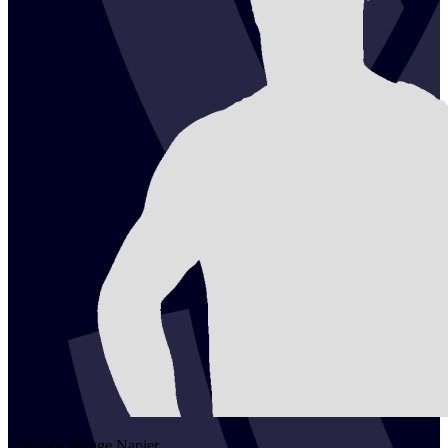
2
Villads Flügge
Napier