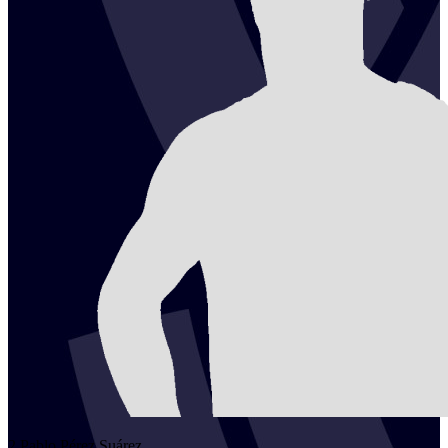
2
Pablo
Pérez Suárez