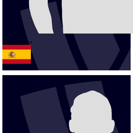
1
Nathan
Matos
ESP