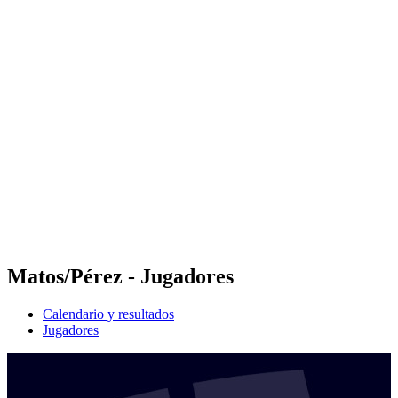
Futures
Futures - Budapest, HUN - 2026
Futures - Budapest, HUN - 2026
Volver al inicio del BPT
Dónde ver
Equipos
Calendario y resultados
Posiciones
Matos/Pérez - Jugadores
Calendario y resultados
Jugadores