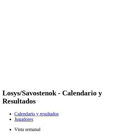
Futures
Futures - Budapest, HUN - 2026
Futures - Budapest, HUN - 2026
Volver al inicio del BPT
Dónde ver
Equipos
Calendario y resultados
Posiciones
Losys/Savostenok - Calendario y
Resultados
Calendario y resultados
Jugadores
Vista semanal