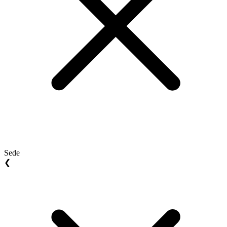
Sede
❮