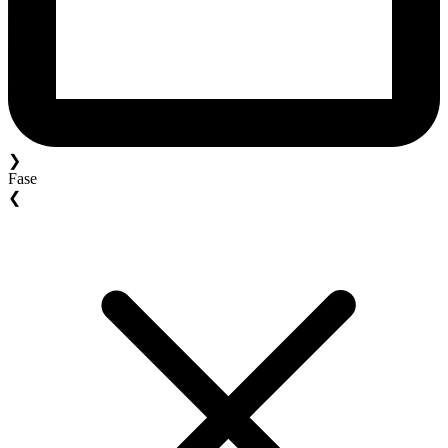
❯
Fase
❮