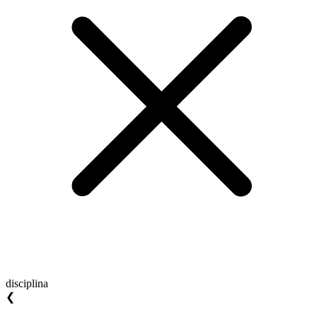
disciplina
❮