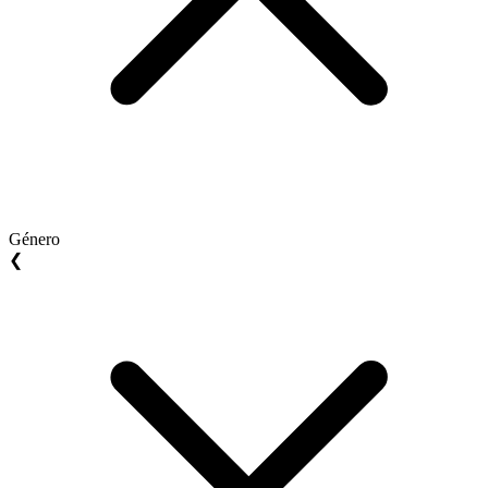
Género
❮