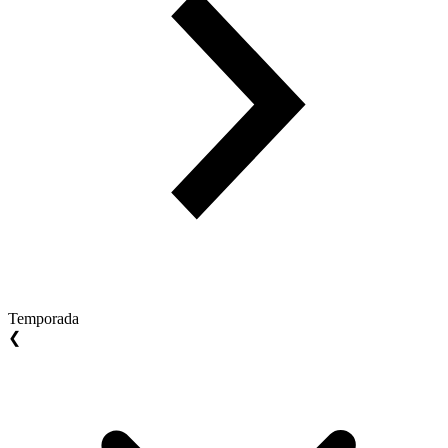
Temporada
❮