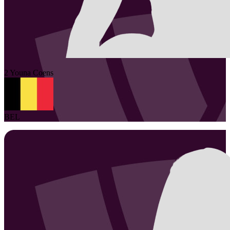
2
Youna
Coens
BEL