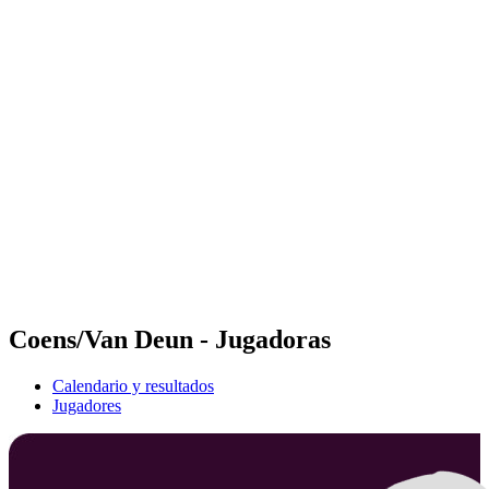
Futures
Futures - Bridlington, ENG - 2026
Futures - Bridlington, ENG - 2026
Volver al inicio del BPT
Dónde ver
Equipos
Calendario y resultados
Posiciones
Coens/Van Deun - Jugadoras
Calendario y resultados
Jugadores