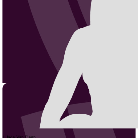
1
Jade
Van Deun