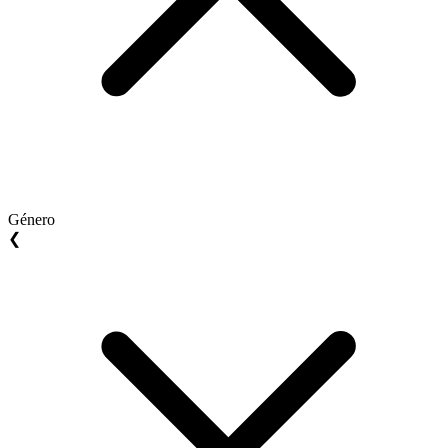
Género
❮