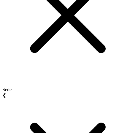
Sede
❮