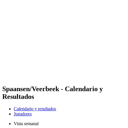
Futures
Futures - Bridlington, ENG - 2026
Futures - Bridlington, ENG - 2026
Volver al inicio del BPT
Dónde ver
Equipos
Calendario y resultados
Posiciones
Spaansen/Veerbeek - Calendario y
Resultados
Calendario y resultados
Jugadores
Vista semanal