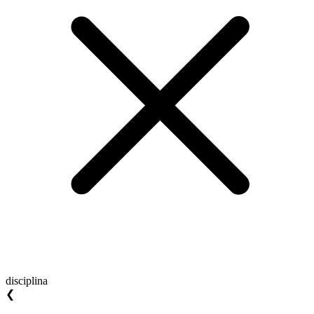
disciplina
❮