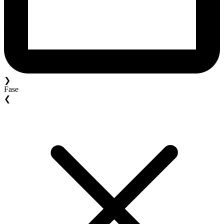
❯
Fase
❮