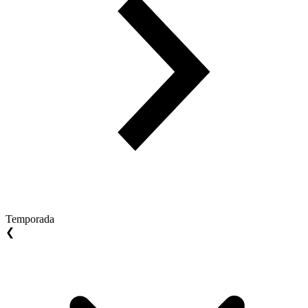
Temporada
❮