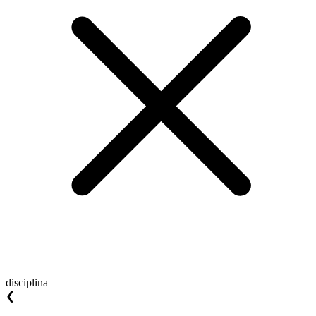
disciplina
❮