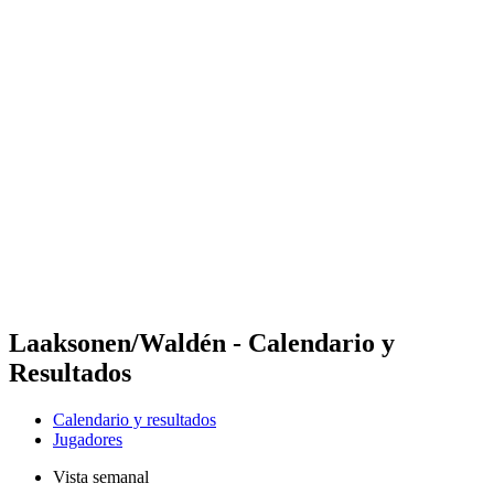
Futures
Futures - Bridlington, ENG - 2026
Futures - Bridlington, ENG - 2026
Volver al inicio del BPT
Dónde ver
Equipos
Calendario y resultados
Posiciones
Laaksonen/Waldén - Calendario y
Resultados
Calendario y resultados
Jugadores
Vista semanal