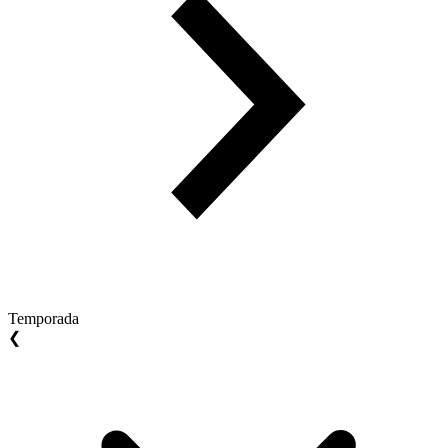
Temporada
❮