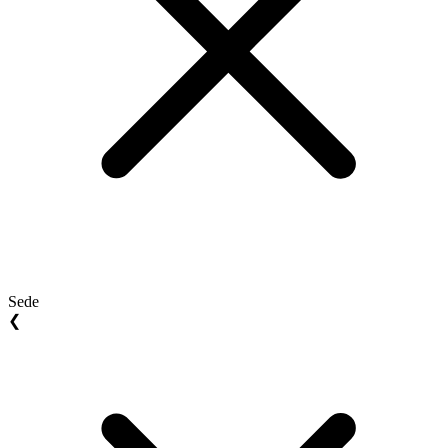
Sede
❮