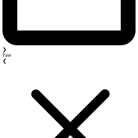
❯
Fase
❮