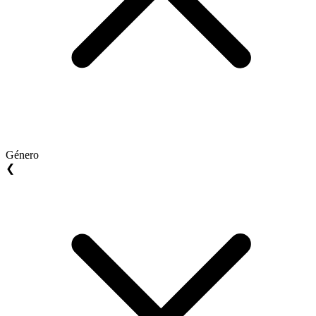
Género
❮