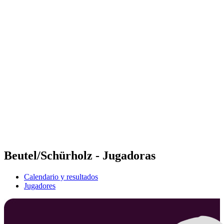
Futures
Futures - Bridlington, ENG - 2026
Futures - Bridlington, ENG - 2026
Volver al inicio del BPT
Dónde ver
Equipos
Calendario y resultados
Posiciones
Beutel/Schürholz - Jugadoras
Calendario y resultados
Jugadores