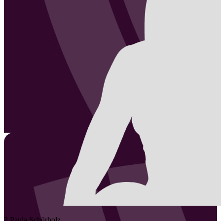
2
Paula
Schürholz