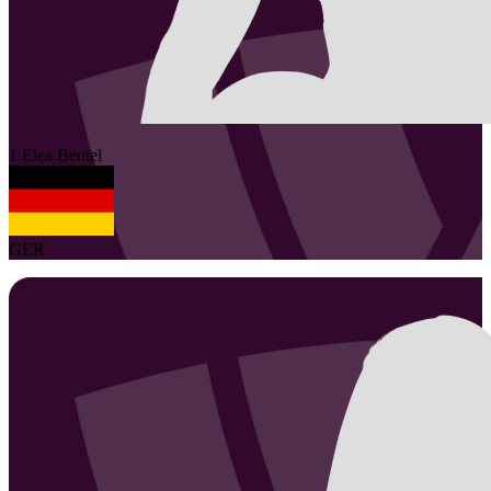
1
Elea
Beutel
GER