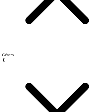
Género
❮