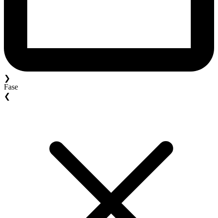
❯
Fase
❮