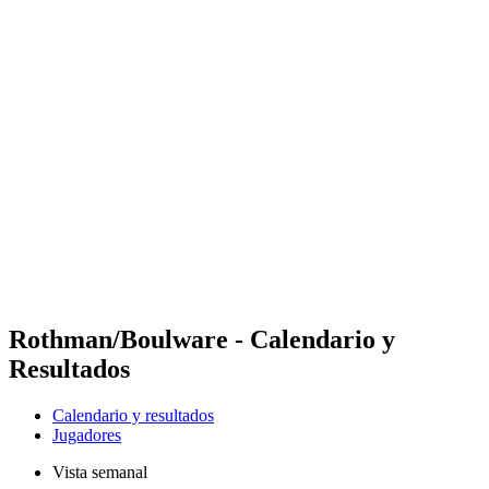
Futures
Futures - Bridlington, ENG - 2026
Futures - Bridlington, ENG - 2026
Volver al inicio del BPT
Dónde ver
Equipos
Calendario y resultados
Posiciones
Rothman/Boulware - Calendario y
Resultados
Calendario y resultados
Jugadores
Vista semanal