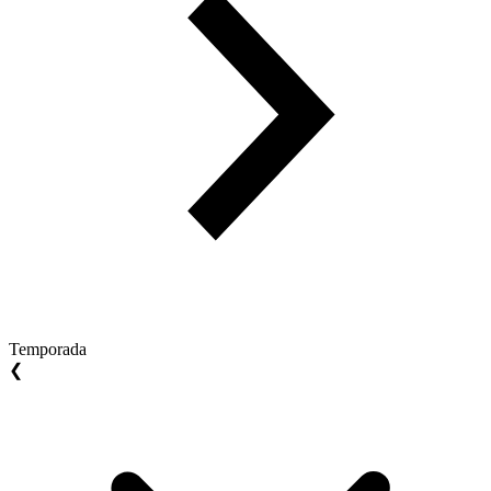
Temporada
❮