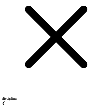
disciplina
❮