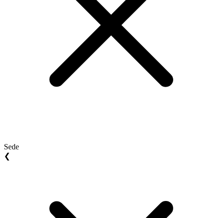
Sede
❮