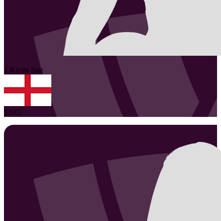
1
Kirsty
Star
ENG