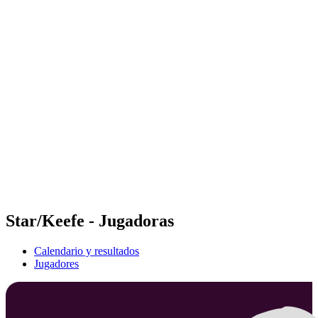
Futures
Futures - Bridlington, ENG - 2026
Futures - Bridlington, ENG - 2026
Volver al inicio del BPT
Dónde ver
Equipos
Calendario y resultados
Posiciones
Star/Keefe - Jugadoras
Calendario y resultados
Jugadores