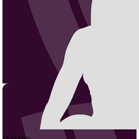
2
Katie
Keefe