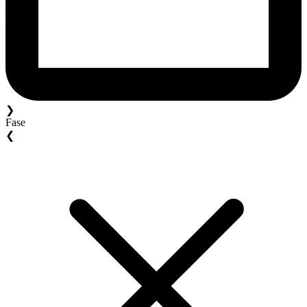
❯
Fase
❮