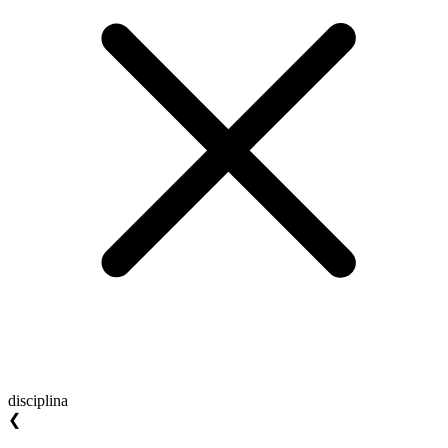
disciplina
❮