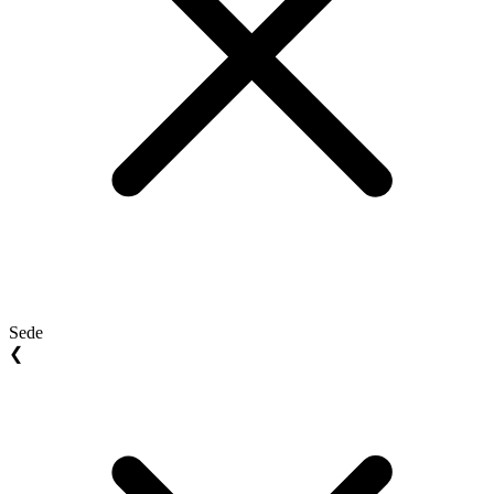
Sede
❮