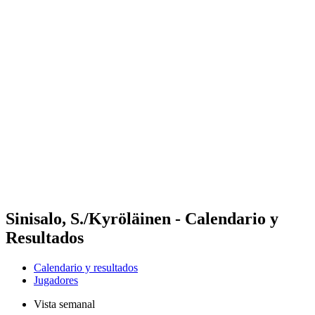
Futures
Futures - Bridlington, ENG - 2026
Futures - Bridlington, ENG - 2026
Volver al inicio del BPT
Dónde ver
Equipos
Calendario y resultados
Posiciones
Sinisalo, S./Kyröläinen - Calendario y
Resultados
Calendario y resultados
Jugadores
Vista semanal