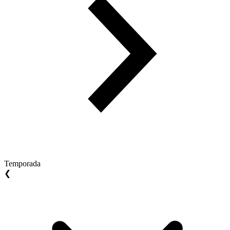
Temporada
❮