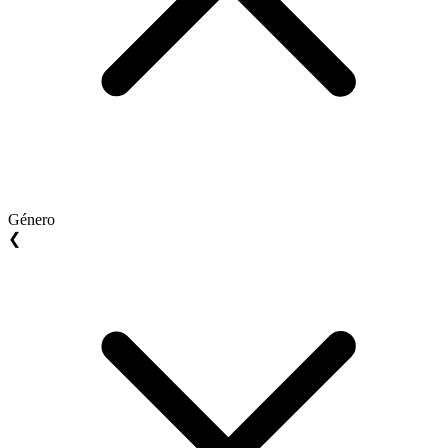
Género
❮