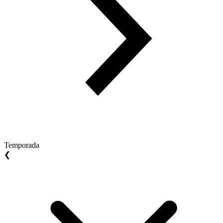
Temporada
❮