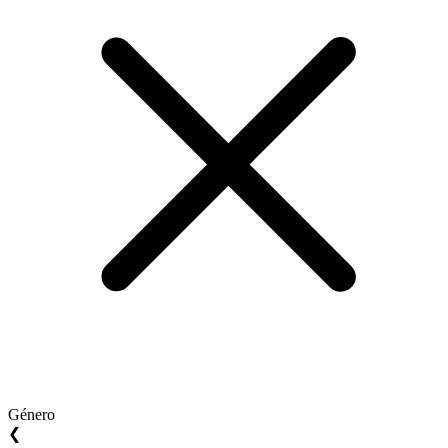
Género
❮