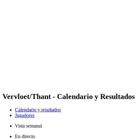
Futures
Futures - Bridlington, ENG - 2026
Futures - Bridlington, ENG - 2026
Volver al inicio del BPT
Dónde ver
Equipos
Calendario y resultados
Posiciones
Vervloet/Thant - Calendario y Resultados
Calendario y resultados
Jugadores
Vista semanal
En directo