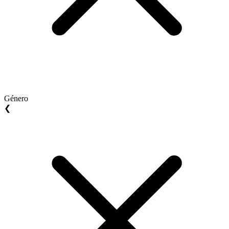
Género
❮