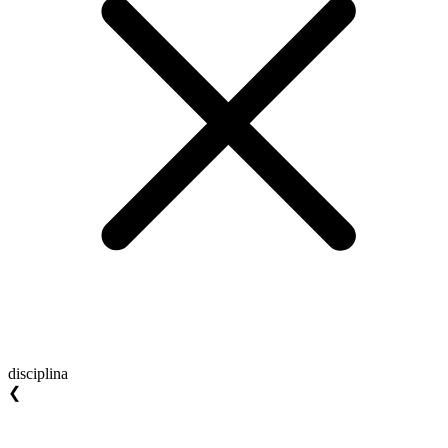
disciplina
❮