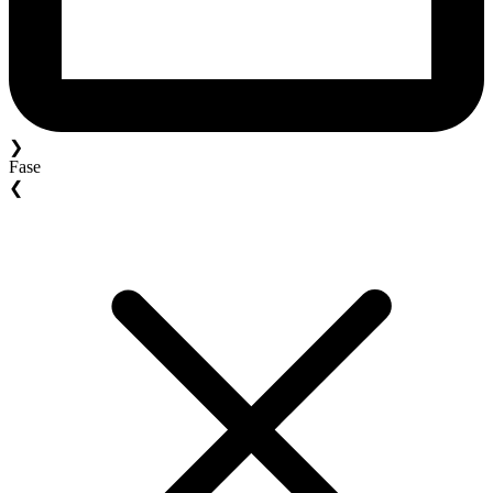
❯
Fase
❮