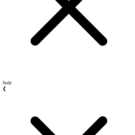
Sede
❮