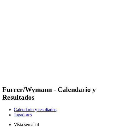
Futures
Futures - Bridlington, ENG - 2026
Futures - Bridlington, ENG - 2026
Volver al inicio del BPT
Dónde ver
Equipos
Calendario y resultados
Posiciones
Furrer/Wymann - Calendario y
Resultados
Calendario y resultados
Jugadores
Vista semanal