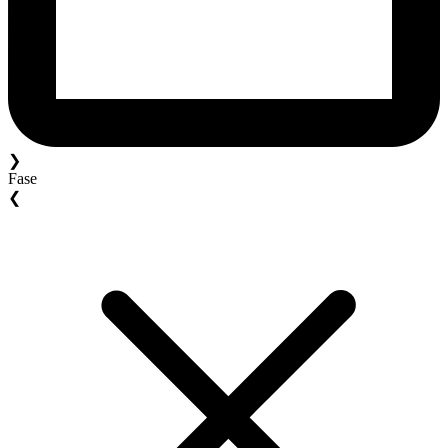
❯
Fase
❮