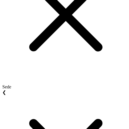
Sede
❮