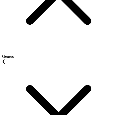
Género
❮