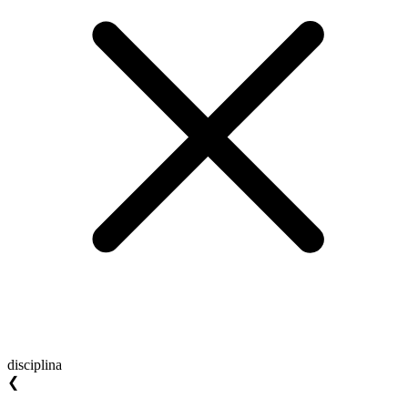
disciplina
❮