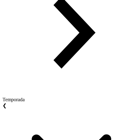
Temporada
❮