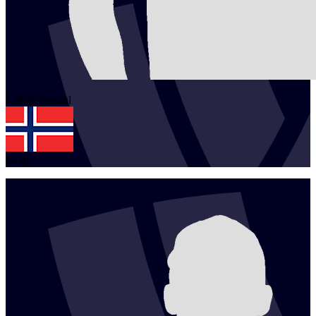
1
Stian
Opsahl
NOR