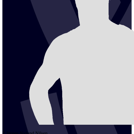
2
Jørgen Nylund
Nilsen