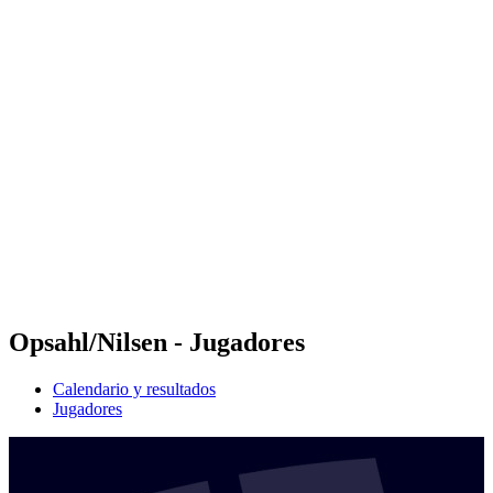
Futures
Futures - Bridlington, ENG - 2026
Futures - Bridlington, ENG - 2026
Volver al inicio del BPT
Dónde ver
Equipos
Calendario y resultados
Posiciones
Opsahl/Nilsen - Jugadores
Calendario y resultados
Jugadores