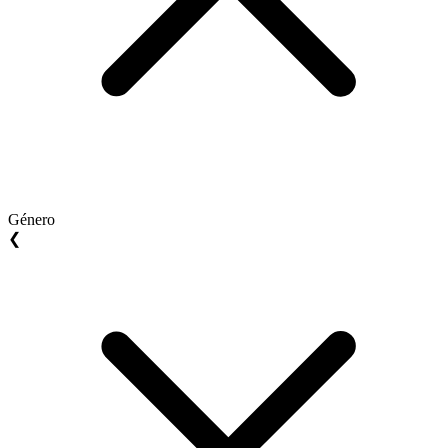
Género
❮