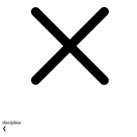
disciplina
❮