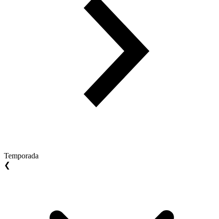
Temporada
❮