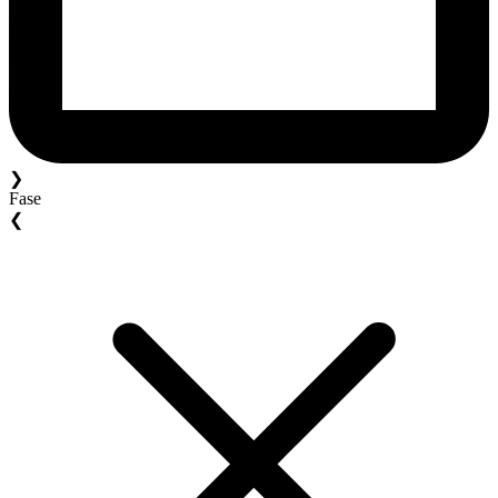
❯
Fase
❮