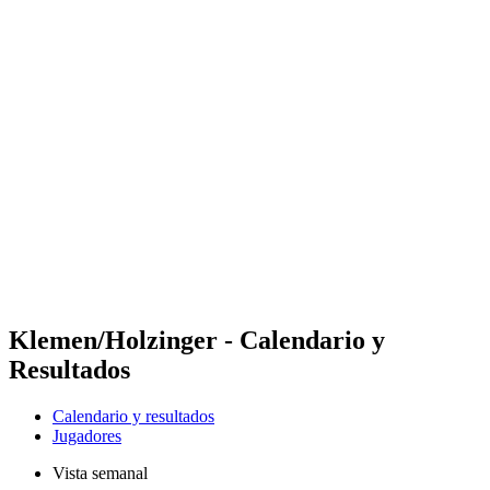
Futures
Futures - Bridlington, ENG - 2026
Futures - Bridlington, ENG - 2026
Volver al inicio del BPT
Dónde ver
Equipos
Calendario y resultados
Posiciones
Klemen/Holzinger - Calendario y
Resultados
Calendario y resultados
Jugadores
Vista semanal