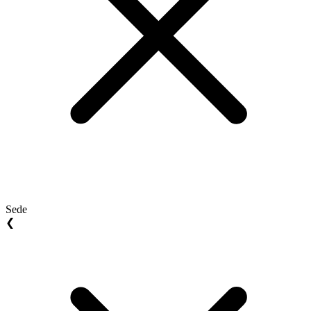
Sede
❮