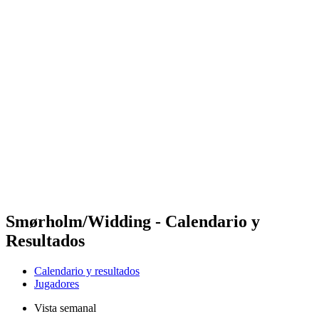
Futures
Futures - Bridlington, ENG - 2026
Futures - Bridlington, ENG - 2026
Volver al inicio del BPT
Dónde ver
Equipos
Calendario y resultados
Posiciones
Smørholm/Widding - Calendario y
Resultados
Calendario y resultados
Jugadores
Vista semanal