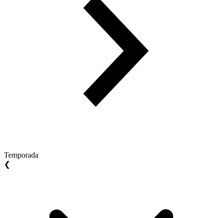
Temporada
❮