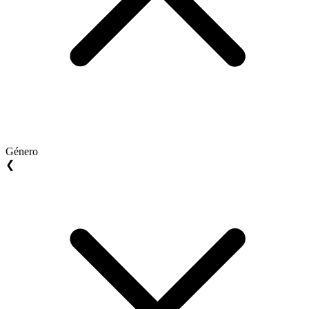
Género
❮