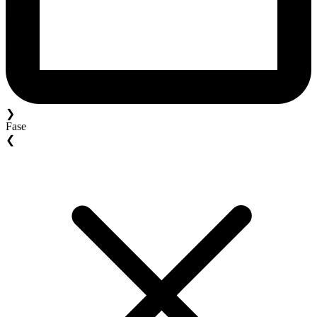
❯
Fase
❮