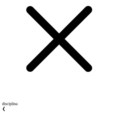
disciplina
❮