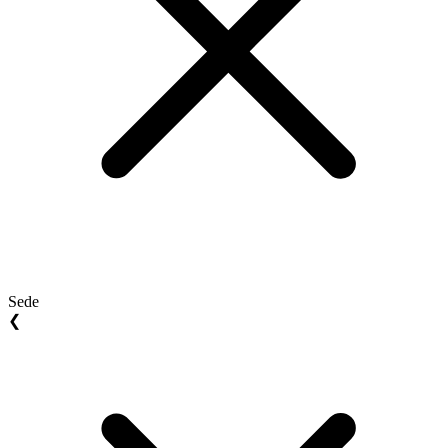
Sede
❮