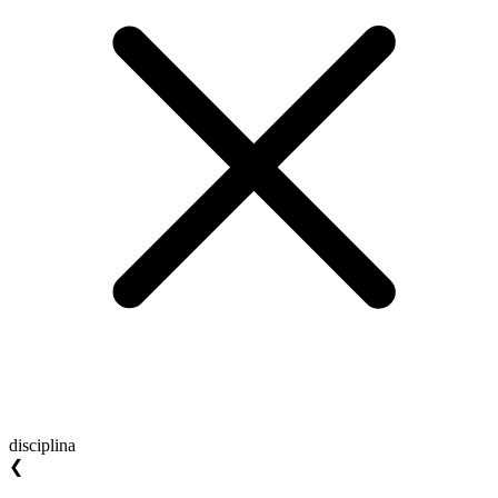
disciplina
❮