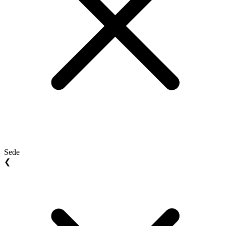
Sede
❮