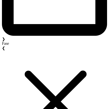
❯
Fase
❮