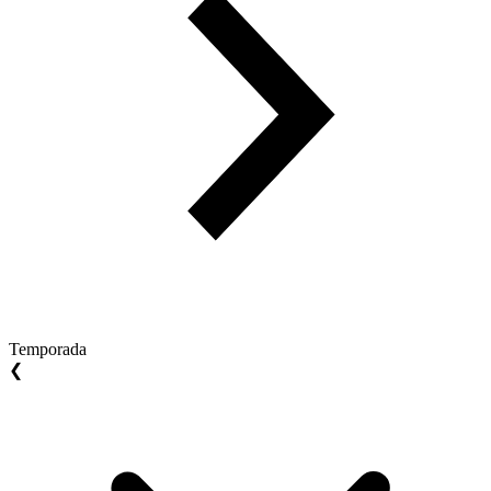
Temporada
❮