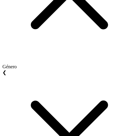
Género
❮