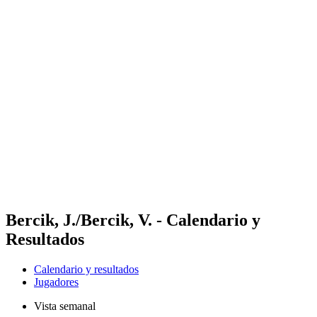
Futures
Futures - Bridlington, ENG - 2026
Futures - Bridlington, ENG - 2026
Volver al inicio del BPT
Dónde ver
Equipos
Calendario y resultados
Posiciones
Bercik, J./Bercik, V. - Calendario y
Resultados
Calendario y resultados
Jugadores
Vista semanal