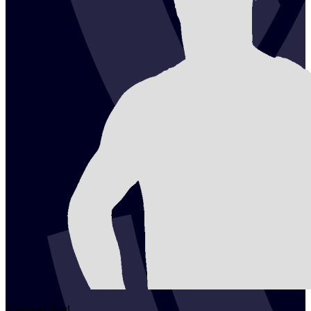
2
Samuel
Reid