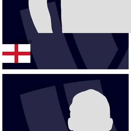
1
Lewis
Fenech
ENG