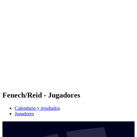
Futures
Futures - Bridlington, ENG - 2026
Futures - Bridlington, ENG - 2026
Volver al inicio del BPT
Dónde ver
Equipos
Calendario y resultados
Posiciones
Fenech/Reid - Jugadores
Calendario y resultados
Jugadores