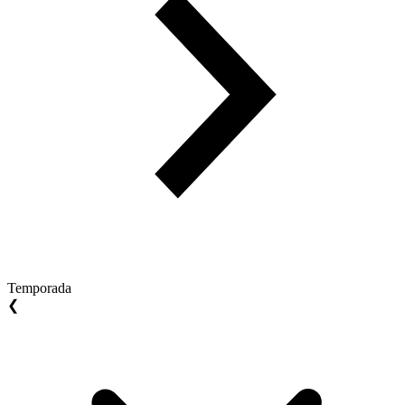
Temporada
❮