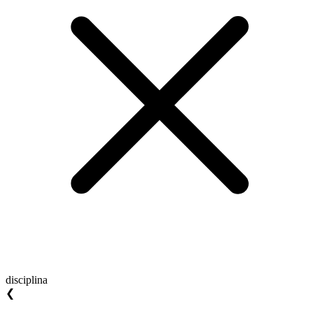
disciplina
❮