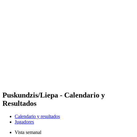
Futures
Futures - Bridlington, ENG - 2026
Futures - Bridlington, ENG - 2026
Volver al inicio del BPT
Dónde ver
Equipos
Calendario y resultados
Posiciones
Puskundzis/Liepa - Calendario y
Resultados
Calendario y resultados
Jugadores
Vista semanal