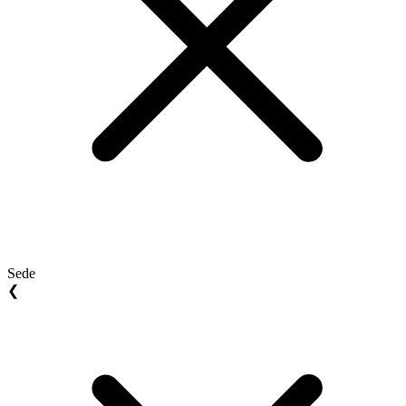
Sede
❮