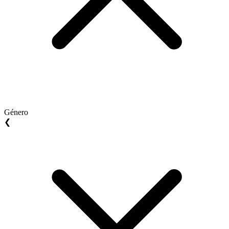
Género
❮