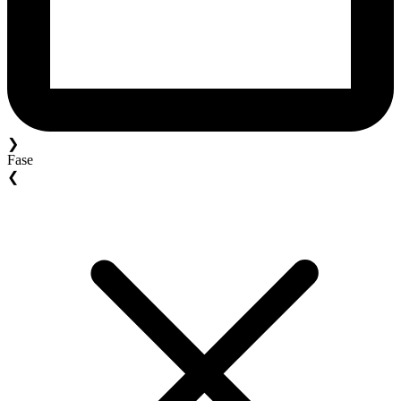
❯
Fase
❮