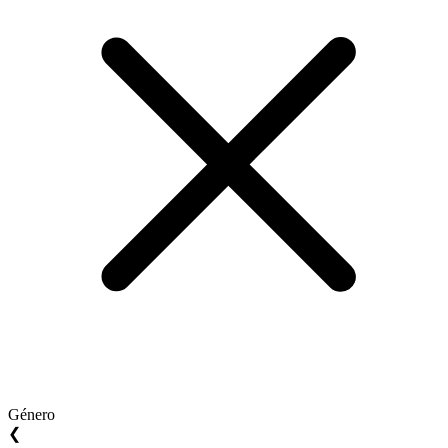
Género
❮