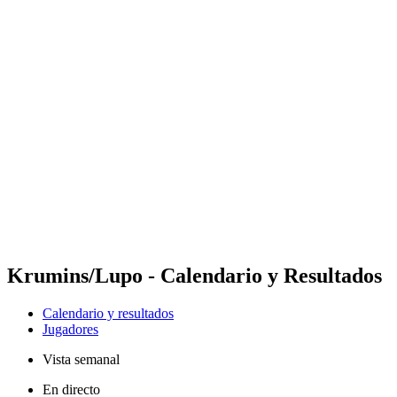
Futures
Futures - Bridlington, ENG - 2026
Futures - Bridlington, ENG - 2026
Volver al inicio del BPT
Dónde ver
Equipos
Calendario y resultados
Posiciones
Krumins/Lupo - Calendario y Resultados
Calendario y resultados
Jugadores
Vista semanal
En directo