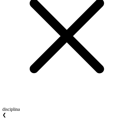
disciplina
❮