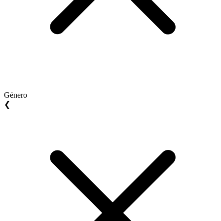
Género
❮