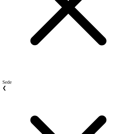
Sede
❮