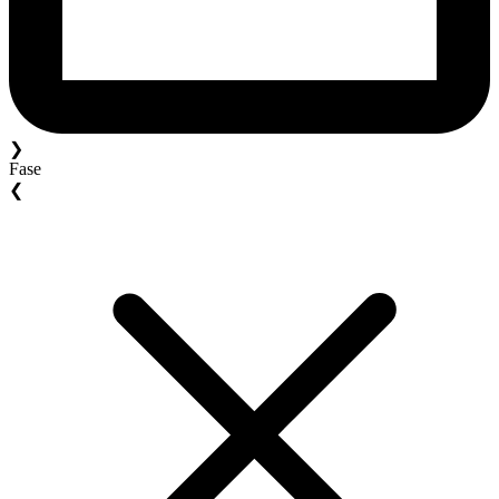
❯
Fase
❮