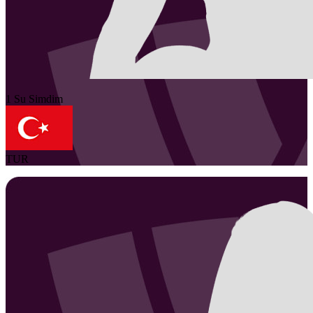
1
Su
Simdim
TUR