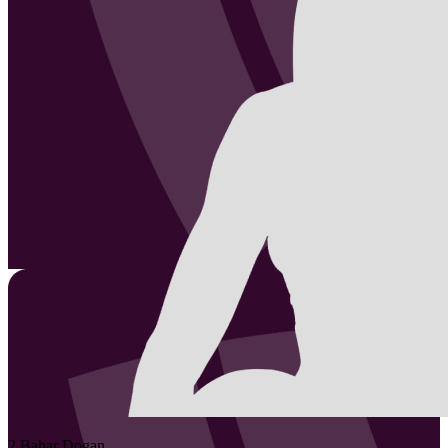
2
Bahar
Dogan