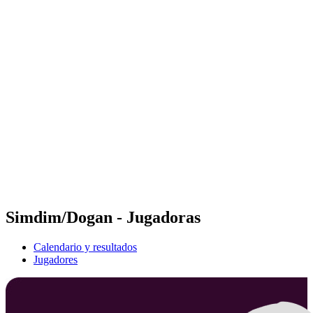
Futures
Futures - Balikesir, TUR - 2026
Futures - Balikesir, TUR - 2026
Volver al inicio del BPT
Dónde ver
Equipos
Calendario y resultados
Posiciones
Simdim/Dogan - Jugadoras
Calendario y resultados
Jugadores